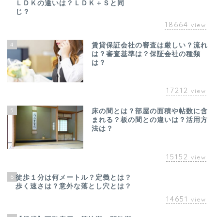
ＬＤＫの違いは？ＬＤＫ＋Ｓと同
じ？
18664
view
4
賃貸保証会社の審査は厳しい？流れ
は？審査基準は？保証会社の種類
は？
17212
view
5
床の間とは？部屋の面積や帖数に含
まれる？板の間との違いは？活用方
法は？
15152
view
6
徒歩１分は何メートル？定義とは？
歩く速さは？意外な落とし穴とは？
14651
view