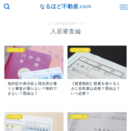
なるほど不動産.com
― CATEGORY ―
入居審査編
お部屋探し編
なるほど知識編
免許証や身分証と現住所が違
【賃貸契約】部屋を借りると
うと審査が通らない？契約で
きに住民票は必要？理由は？
きない？理由は？
いつ必要？
入居審査編
お部屋探し編