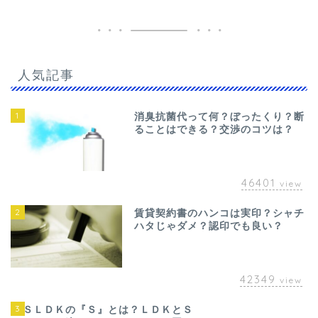
人気記事
1
消臭抗菌代って何？ぼったくり？断
ることはできる？交渉のコツは？
46401
view
2
賃貸契約書のハンコは実印？シャチ
ハタじゃダメ？認印でも良い？
42349
view
3
ＳＬＤＫの『Ｓ』とは？ＬＤＫとＳ