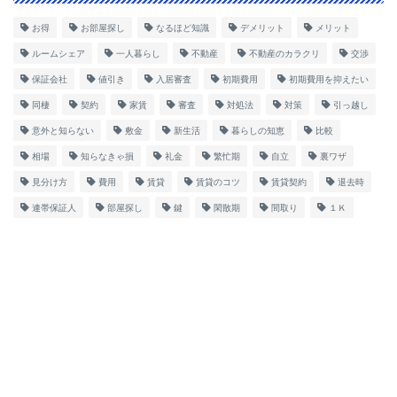
お得
お部屋探し
なるほど知識
デメリット
メリット
ルームシェア
一人暮らし
不動産
不動産のカラクリ
交渉
保証会社
値引き
入居審査
初期費用
初期費用を抑えたい
同棲
契約
家賃
審査
対処法
対策
引っ越し
意外と知らない
敷金
新生活
暮らしの知恵
比較
相場
知らなきゃ損
礼金
繁忙期
自立
裏ワザ
見分け方
費用
賃貸
賃貸のコツ
賃貸契約
退去時
連帯保証人
部屋探し
鍵
閑散期
間取り
１Ｋ