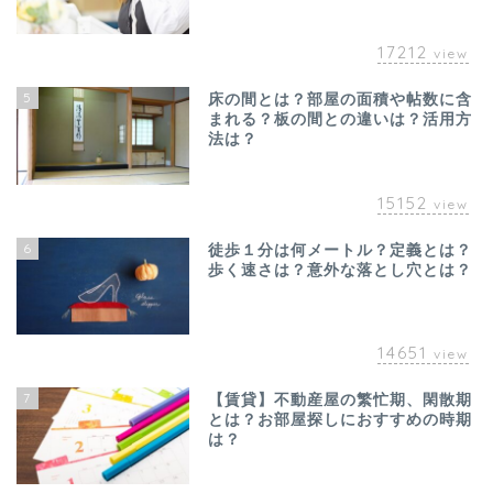
17212
view
5
床の間とは？部屋の面積や帖数に含
まれる？板の間との違いは？活用方
法は？
15152
view
6
徒歩１分は何メートル？定義とは？
歩く速さは？意外な落とし穴とは？
14651
view
7
【賃貸】不動産屋の繁忙期、閑散期
とは？お部屋探しにおすすめの時期
は？