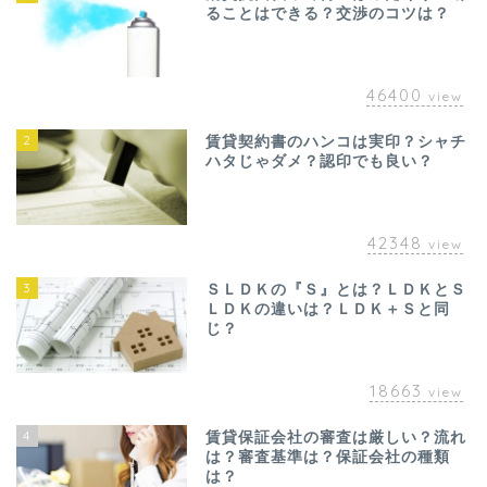
ることはできる？交渉のコツは？
46400
view
2
賃貸契約書のハンコは実印？シャチ
ハタじゃダメ？認印でも良い？
42348
view
3
ＳＬＤＫの『Ｓ』とは？ＬＤＫとＳ
ＬＤＫの違いは？ＬＤＫ＋Ｓと同
じ？
18663
view
4
賃貸保証会社の審査は厳しい？流れ
は？審査基準は？保証会社の種類
は？