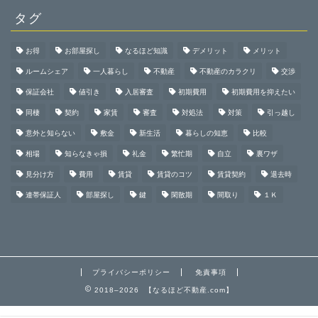
タグ
お得
お部屋探し
なるほど知識
デメリット
メリット
ルームシェア
一人暮らし
不動産
不動産のカラクリ
交渉
保証会社
値引き
入居審査
初期費用
初期費用を抑えたい
同棲
契約
家賃
審査
対処法
対策
引っ越し
意外と知らない
敷金
新生活
暮らしの知恵
比較
相場
知らなきゃ損
礼金
繁忙期
自立
裏ワザ
見分け方
費用
賃貸
賃貸のコツ
賃貸契約
退去時
連帯保証人
部屋探し
鍵
閑散期
間取り
１Ｋ
プライバシーポリシー
免責事項
2018–2026 【なるほど不動産.com】