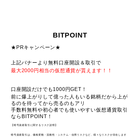
BITPOINT
★PRキャンペーン★
上記バナーより無料口座開設＆取引で
最大20
00円相当の仮想通貨が貰えます！！
口座開設だけでも1000円GET！
前に爆上がりして億った人もいる銘柄だから上が
るのを待ってから売るのもアリ
手数料無料や初心者でも使いやすい仮想通貨取引
ならBITPOINT！
【暗号資産取引に関するリスク説明】
暗号資産取引は、価格変動・流動性・システム・信用リスクなど、様々なリスクが存在します