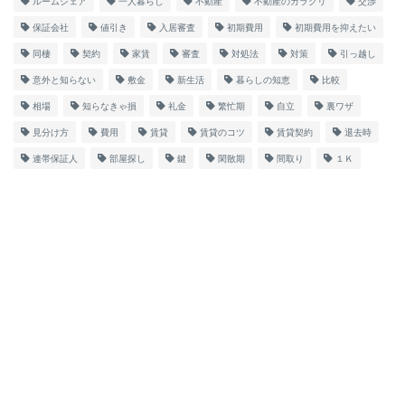
ルームシェア
一人暮らし
不動産
不動産のカラクリ
交渉
保証会社
値引き
入居審査
初期費用
初期費用を抑えたい
同棲
契約
家賃
審査
対処法
対策
引っ越し
意外と知らない
敷金
新生活
暮らしの知恵
比較
相場
知らなきゃ損
礼金
繁忙期
自立
裏ワザ
見分け方
費用
賃貸
賃貸のコツ
賃貸契約
退去時
連帯保証人
部屋探し
鍵
閑散期
間取り
１Ｋ