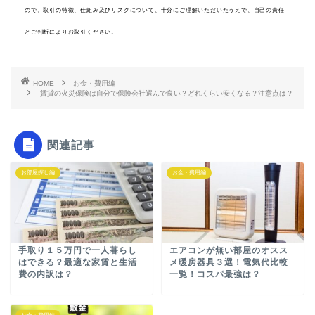
ので、取引の特徴、仕組み及びリスクについて、十分にご理解いただいたうえで、自己の責任
とご判断によりお取引ください。
HOME
お金・費用編
賃貸の火災保険は自分で保険会社選んで良い？どれくらい安くなる？注意点は？
関連記事
お部屋探し編
お金・費用編
手取り１５万円で一人暮らし
エアコンが無い部屋のオスス
はできる？最適な家賃と生活
メ暖房器具３選！電気代比較
費の内訳は？
一覧！コスパ最強は？