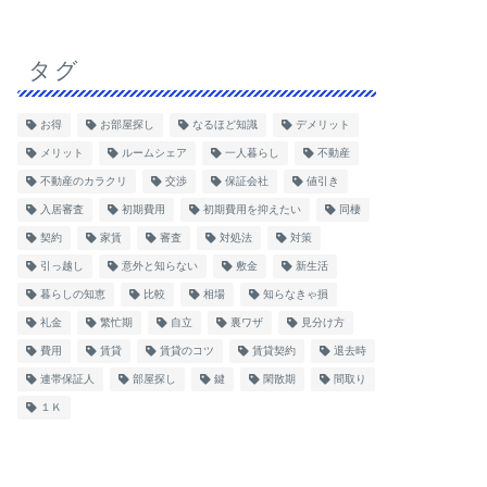
タグ
お得
お部屋探し
なるほど知識
デメリット
メリット
ルームシェア
一人暮らし
不動産
不動産のカラクリ
交渉
保証会社
値引き
入居審査
初期費用
初期費用を抑えたい
同棲
契約
家賃
審査
対処法
対策
引っ越し
意外と知らない
敷金
新生活
暮らしの知恵
比較
相場
知らなきゃ損
礼金
繁忙期
自立
裏ワザ
見分け方
費用
賃貸
賃貸のコツ
賃貸契約
退去時
連帯保証人
部屋探し
鍵
閑散期
間取り
１Ｋ