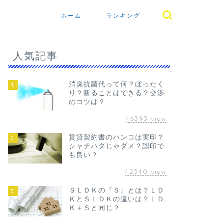
ホーム
ランキング
人気記事
消臭抗菌代って何？ぼったく
1
り？断ることはできる？交渉
のコツは？
46393
view
賃貸契約書のハンコは実印？
2
シャチハタじゃダメ？認印で
も良い？
42340
view
ＳＬＤＫの『Ｓ』とは？ＬＤ
3
ＫとＳＬＤＫの違いは？ＬＤ
Ｋ＋Ｓと同じ？