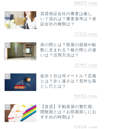
18659
view
賃貸保証会社の審査は厳し
4
い？流れは？審査基準は？保
証会社の種類は？
17212
view
床の間とは？部屋の面積や帖
5
数に含まれる？板の間との違
いは？活用方法は？
15145
view
徒歩１分は何メートル？定義
6
とは？歩く速さは？意外な落
とし穴とは？
14650
view
【賃貸】不動産屋の繁忙期、
7
閑散期とは？お部屋探しにお
すすめの時期は？
12628
view