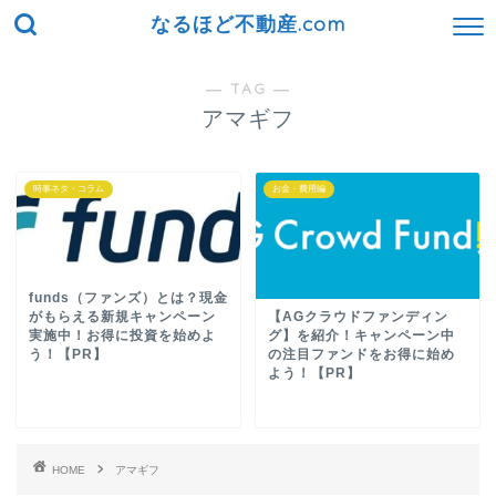
なるほど不動産.com
― TAG ―
アマギフ
時事ネタ・コラム
お金・費用編
funds（ファンズ）とは？現金
がもらえる新規キャンペーン
【AGクラウドファンディン
実施中！お得に投資を始めよ
グ】を紹介！キャンペーン中
う！【PR】
の注目ファンドをお得に始め
よう！【PR】
HOME
アマギフ