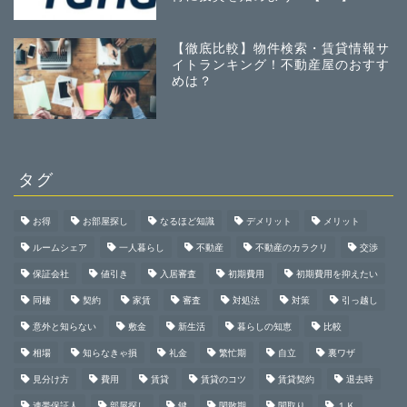
【徹底比較】物件検索・賃貸情報サ
イトランキング！不動産屋のおすす
めは？
タグ
お得
お部屋探し
なるほど知識
デメリット
メリット
ルームシェア
一人暮らし
不動産
不動産のカラクリ
交渉
保証会社
値引き
入居審査
初期費用
初期費用を抑えたい
同棲
契約
家賃
審査
対処法
対策
引っ越し
意外と知らない
敷金
新生活
暮らしの知恵
比較
相場
知らなきゃ損
礼金
繁忙期
自立
裏ワザ
見分け方
費用
賃貸
賃貸のコツ
賃貸契約
退去時
連帯保証人
部屋探し
鍵
閑散期
間取り
１Ｋ