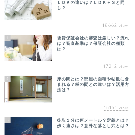
ＬＤＫの違いは？ＬＤＫ＋Ｓと同
じ？
18662
view
4
賃貸保証会社の審査は厳しい？流れ
は？審査基準は？保証会社の種類
は？
17212
view
5
床の間とは？部屋の面積や帖数に含
まれる？板の間との違いは？活用方
法は？
15151
view
6
徒歩１分は何メートル？定義とは？
歩く速さは？意外な落とし穴とは？