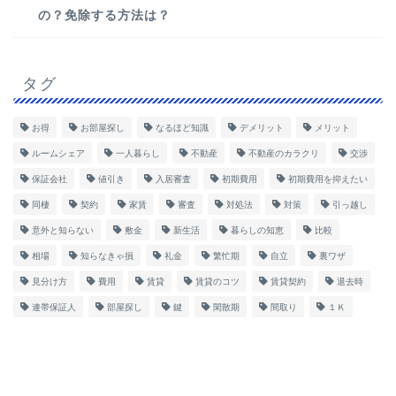
の？免除する方法は？
タグ
お得
お部屋探し
なるほど知識
デメリット
メリット
ルームシェア
一人暮らし
不動産
不動産のカラクリ
交渉
保証会社
値引き
入居審査
初期費用
初期費用を抑えたい
同棲
契約
家賃
審査
対処法
対策
引っ越し
意外と知らない
敷金
新生活
暮らしの知恵
比較
相場
知らなきゃ損
礼金
繁忙期
自立
裏ワザ
見分け方
費用
賃貸
賃貸のコツ
賃貸契約
退去時
連帯保証人
部屋探し
鍵
閑散期
間取り
１Ｋ