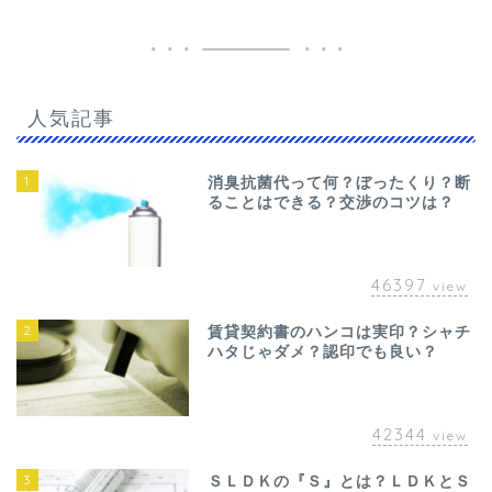
人気記事
1
消臭抗菌代って何？ぼったくり？断
ることはできる？交渉のコツは？
46397
view
2
賃貸契約書のハンコは実印？シャチ
ハタじゃダメ？認印でも良い？
42344
view
3
ＳＬＤＫの『Ｓ』とは？ＬＤＫとＳ