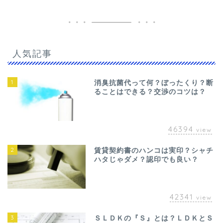
人気記事
1
消臭抗菌代って何？ぼったくり？断
ることはできる？交渉のコツは？
46394
view
2
賃貸契約書のハンコは実印？シャチ
ハタじゃダメ？認印でも良い？
42341
view
3
ＳＬＤＫの『Ｓ』とは？ＬＤＫとＳ