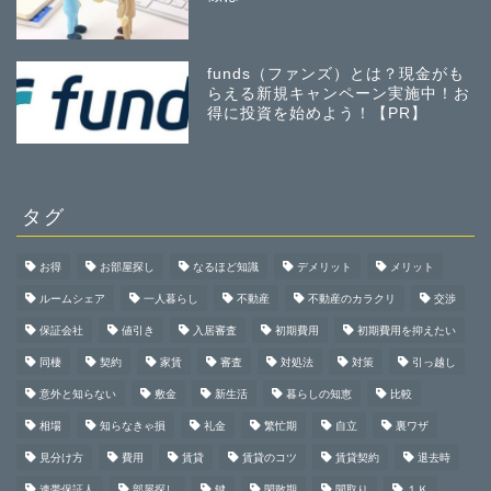
funds（ファンズ）とは？現金がも
らえる新規キャンペーン実施中！お
得に投資を始めよう！【PR】
タグ
お得
お部屋探し
なるほど知識
デメリット
メリット
ルームシェア
一人暮らし
不動産
不動産のカラクリ
交渉
保証会社
値引き
入居審査
初期費用
初期費用を抑えたい
同棲
契約
家賃
審査
対処法
対策
引っ越し
意外と知らない
敷金
新生活
暮らしの知恵
比較
相場
知らなきゃ損
礼金
繁忙期
自立
裏ワザ
見分け方
費用
賃貸
賃貸のコツ
賃貸契約
退去時
連帯保証人
部屋探し
鍵
閑散期
間取り
１Ｋ