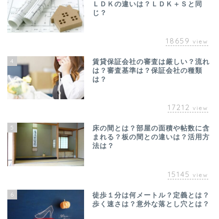
ＬＤＫの違いは？ＬＤＫ＋Ｓと同
じ？
18659
view
4
賃貸保証会社の審査は厳しい？流れ
は？審査基準は？保証会社の種類
は？
17212
view
5
床の間とは？部屋の面積や帖数に含
まれる？板の間との違いは？活用方
法は？
15145
view
6
徒歩１分は何メートル？定義とは？
歩く速さは？意外な落とし穴とは？