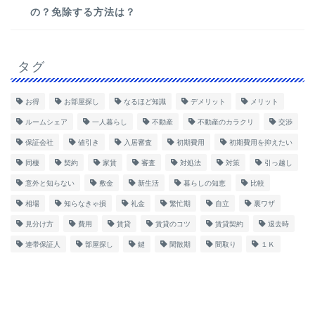
の？免除する方法は？
タグ
お得
お部屋探し
なるほど知識
デメリット
メリット
ルームシェア
一人暮らし
不動産
不動産のカラクリ
交渉
保証会社
値引き
入居審査
初期費用
初期費用を抑えたい
同棲
契約
家賃
審査
対処法
対策
引っ越し
意外と知らない
敷金
新生活
暮らしの知恵
比較
相場
知らなきゃ損
礼金
繁忙期
自立
裏ワザ
見分け方
費用
賃貸
賃貸のコツ
賃貸契約
退去時
連帯保証人
部屋探し
鍵
閑散期
間取り
１Ｋ