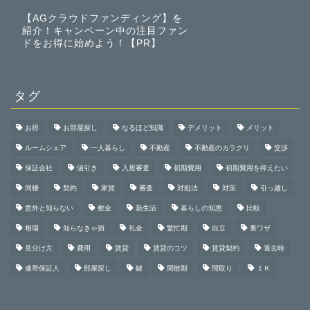
【AGクラウドファンディング】を
紹介！キャンペーン中の注目ファン
ドをお得に始めよう！【PR】
タグ
お得
お部屋探し
なるほど知識
デメリット
メリット
ルームシェア
一人暮らし
不動産
不動産のカラクリ
交渉
保証会社
値引き
入居審査
初期費用
初期費用を抑えたい
同棲
契約
家賃
審査
対処法
対策
引っ越し
意外と知らない
敷金
新生活
暮らしの知恵
比較
相場
知らなきゃ損
礼金
繁忙期
自立
裏ワザ
見分け方
費用
賃貸
賃貸のコツ
賃貸契約
退去時
連帯保証人
部屋探し
鍵
閑散期
間取り
１Ｋ