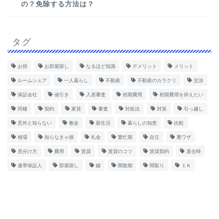
の？免除する方法は？
タグ
お得
お部屋探し
なるほど知識
デメリット
メリット
ルームシェア
一人暮らし
不動産
不動産のカラクリ
交渉
保証会社
値引き
入居審査
初期費用
初期費用を抑えたい
同棲
契約
家賃
審査
対処法
対策
引っ越し
意外と知らない
敷金
新生活
暮らしの知恵
比較
相場
知らなきゃ損
礼金
繁忙期
自立
裏ワザ
見分け方
費用
賃貸
賃貸のコツ
賃貸契約
退去時
連帯保証人
部屋探し
鍵
閑散期
間取り
１Ｋ