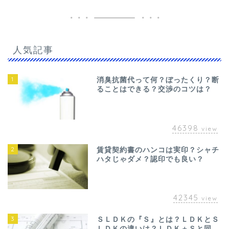
人気記事
1
消臭抗菌代って何？ぼったくり？断
ることはできる？交渉のコツは？
46398
view
2
賃貸契約書のハンコは実印？シャチ
ハタじゃダメ？認印でも良い？
42345
view
3
ＳＬＤＫの『Ｓ』とは？ＬＤＫとＳ
ＬＤＫの違いは？ＬＤＫ＋Ｓと同