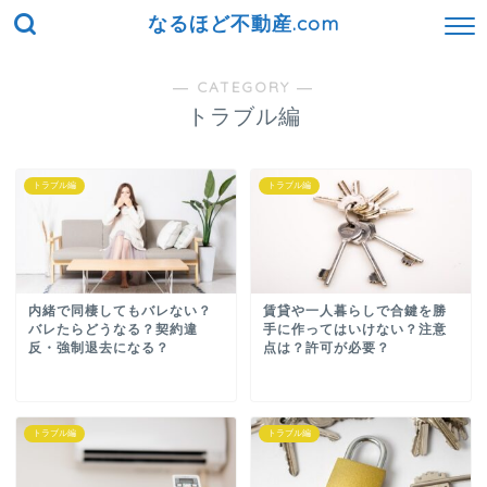
なるほど不動産.com
― CATEGORY ―
トラブル編
トラブル編
トラブル編
内緒で同棲してもバレない？
賃貸や一人暮らしで合鍵を勝
バレたらどうなる？契約違
手に作ってはいけない？注意
反・強制退去になる？
点は？許可が必要？
トラブル編
トラブル編