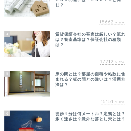
じ？
18662
view
4
賃貸保証会社の審査は厳しい？流れ
は？審査基準は？保証会社の種類
は？
17212
view
5
床の間とは？部屋の面積や帖数に含
まれる？板の間との違いは？活用方
法は？
15151
view
6
徒歩１分は何メートル？定義とは？
歩く速さは？意外な落とし穴とは？