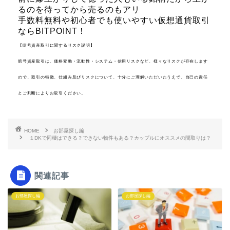
るのを待ってから売るのもアリ
手数料無料や初心者でも使いやすい仮想通貨取引
ならBITPOINT！
【暗号資産取引に関するリスク説明】
暗号資産取引は、価格変動・流動性・システム・信用リスクなど、様々なリスクが存在します
ので、取引の特徴、仕組み及びリスクについて、十分にご理解いただいたうえで、自己の責任
とご判断によりお取引ください。
HOME
お部屋探し編
１DKで同棲はできる？できない物件もある？カップルにオススメの間取りは？
関連記事
お部屋探し編
お部屋探し編