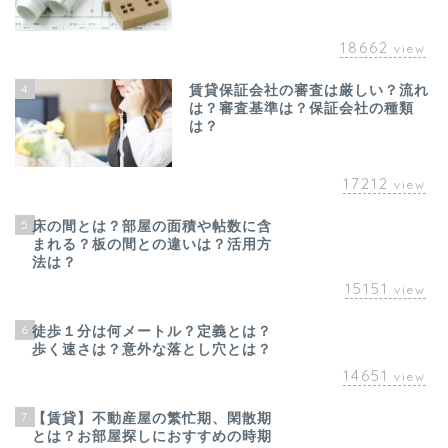
18662
view
4
賃貸保証会社の審査は厳しい？流れ
は？審査基準は？保証会社の種類
は？
17212
view
5
床の間とは？部屋の面積や帖数に含
まれる？板の間との違いは？活用方
法は？
15151
view
6
徒歩１分は何メートル？定義とは？
歩く速さは？意外な落とし穴とは？
14651
view
7
【賃貸】不動産屋の繁忙期、閑散期
とは？お部屋探しにおすすめの時期