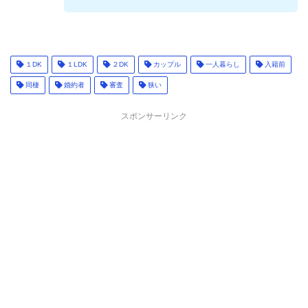
１DK
１LDK
２DK
カップル
一人暮らし
入籍前
同棲
婚約者
審査
狭い
スポンサーリンク