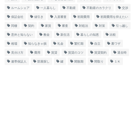
ルームシェア
一人暮らし
不動産
不動産のカラクリ
交渉
保証会社
値引き
入居審査
初期費用
初期費用を抑えたい
同棲
契約
家賃
審査
対処法
対策
引っ越し
意外と知らない
敷金
新生活
暮らしの知恵
比較
相場
知らなきゃ損
礼金
繁忙期
自立
裏ワザ
見分け方
費用
賃貸
賃貸のコツ
賃貸契約
退去時
連帯保証人
部屋探し
鍵
閑散期
間取り
１Ｋ