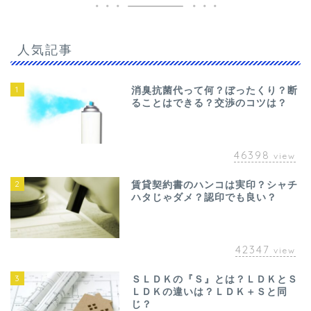
人気記事
1
消臭抗菌代って何？ぼったくり？断
ることはできる？交渉のコツは？
46398
view
2
賃貸契約書のハンコは実印？シャチ
ハタじゃダメ？認印でも良い？
42347
view
3
ＳＬＤＫの『Ｓ』とは？ＬＤＫとＳ
ＬＤＫの違いは？ＬＤＫ＋Ｓと同
じ？