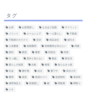
タグ
お得
お部屋探し
なるほど知識
デメリット
メリット
ルームシェア
一人暮らし
不動産
不動産のカラクリ
交渉
保証会社
値引き
入居審査
初期費用
初期費用を抑えたい
同棲
契約
家賃
審査
対処法
対策
引っ越し
意外と知らない
敷金
新生活
暮らしの知恵
比較
相場
知らなきゃ損
礼金
繁忙期
自立
裏ワザ
見分け方
費用
賃貸
賃貸のコツ
賃貸契約
退去時
連帯保証人
部屋探し
鍵
閑散期
間取り
１Ｋ