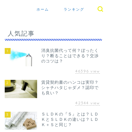
ホーム
ランキング
人気記事
消臭抗菌代って何？ぼったく
1
り？断ることはできる？交渉
のコツは？
46396
view
賃貸契約書のハンコは実印？
2
シャチハタじゃダメ？認印で
も良い？
42344
view
ＳＬＤＫの『Ｓ』とは？ＬＤ
3
ＫとＳＬＤＫの違いは？ＬＤ
Ｋ＋Ｓと同じ？