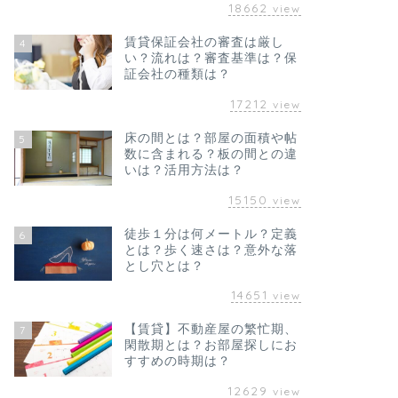
18662
view
賃貸保証会社の審査は厳し
4
い？流れは？審査基準は？保
証会社の種類は？
17212
view
床の間とは？部屋の面積や帖
5
数に含まれる？板の間との違
いは？活用方法は？
15150
view
徒歩１分は何メートル？定義
6
とは？歩く速さは？意外な落
とし穴とは？
14651
view
【賃貸】不動産屋の繁忙期、
7
閑散期とは？お部屋探しにお
すすめの時期は？
12629
view