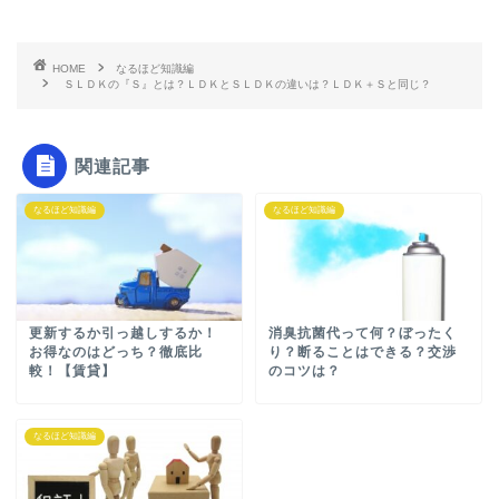
HOME
なるほど知識編
ＳＬＤＫの『Ｓ』とは？ＬＤＫとＳＬＤＫの違いは？ＬＤＫ＋Ｓと同じ？
関連記事
なるほど知識編
なるほど知識編
更新するか引っ越しするか！
消臭抗菌代って何？ぼったく
お得なのはどっち？徹底比
り？断ることはできる？交渉
較！【賃貸】
のコツは？
なるほど知識編