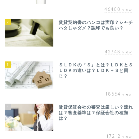
46400
view
2
賃貸契約書のハンコは実印？シャチ
ハタじゃダメ？認印でも良い？
42348
view
3
ＳＬＤＫの『Ｓ』とは？ＬＤＫとＳ
ＬＤＫの違いは？ＬＤＫ＋Ｓと同
じ？
18664
view
4
賃貸保証会社の審査は厳しい？流れ
は？審査基準は？保証会社の種類
は？
17212
view