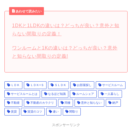
あわせて読みたい
1DKと1LDKの違いは？どっちが良い？意外と知
らない間取りの定義！
ワンルームと1Kの違いは？どっちが良い？意外
と知らない間取りの定義!
ＬＤＫ
ＬＤＫ+Ｓ
ＳＬＤＫ
お部屋探し
サービスルーム
サービスルームとは
なるほど知識
ルームシェア
一人暮らし
不動産
不動産のカラクリ
同棲
意外と知らない
納戸
賃貸
賃貸のコツ
違い
間取り
スポンサーリンク