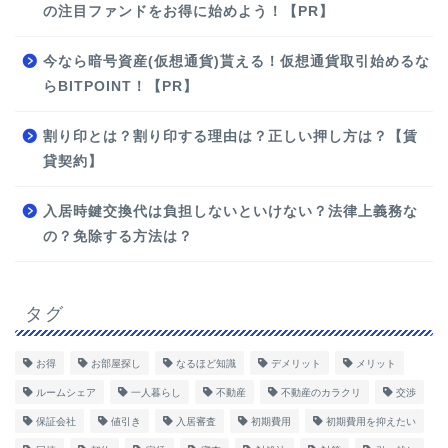
の注目ファンドをお得に始めよう！【PR】
今なら暗号資産(仮想通貨)貰える！仮想通貨取引始めるな
らBITPOINT！【PR】
割り印とは？割り印する理由は？正しい押し方は？【賃
貸契約】
入居時鍵交換代は負担しないといけない？法律上義務な
の？免除する方法は？
タグ
お得
お部屋探し
なるほど知識
デメリット
メリット
ルームシェア
一人暮らし
不動産
不動産のカラクリ
交渉
保証会社
値引き
入居審査
初期費用
初期費用を抑えたい