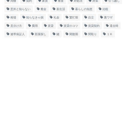
同棲
契約
家賃
審査
対処法
対策
引っ越し
意外と知らない
敷金
新生活
暮らしの知恵
比較
相場
知らなきゃ損
礼金
繁忙期
自立
裏ワザ
見分け方
費用
賃貸
賃貸のコツ
賃貸契約
退去時
連帯保証人
部屋探し
鍵
閑散期
間取り
１Ｋ