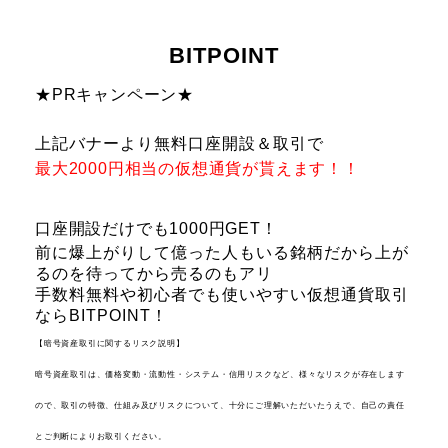
BITPOINT
★PRキャンペーン★
上記バナーより無料口座開設＆取引で
最大20
00円相当の仮想通貨が貰えます！！
口座開設だけでも1000円GET！
前に爆上がりして億った人もいる銘柄だから上が
るのを待ってから売るのもアリ
手数料無料や初心者でも使いやすい仮想通貨取引
ならBITPOINT！
【暗号資産取引に関するリスク説明】
暗号資産取引は、価格変動・流動性・システム・信用リスクなど、様々なリスクが存在します
ので、取引の特徴、仕組み及びリスクについて、十分にご理解いただいたうえで、自己の責任
とご判断によりお取引ください。