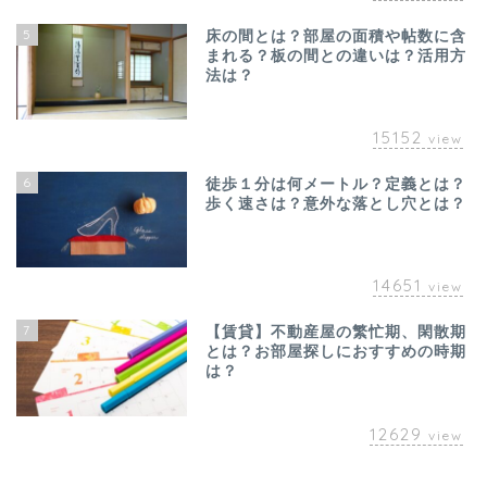
5
床の間とは？部屋の面積や帖数に含
まれる？板の間との違いは？活用方
法は？
15152
view
6
徒歩１分は何メートル？定義とは？
歩く速さは？意外な落とし穴とは？
14651
view
7
【賃貸】不動産屋の繁忙期、閑散期
とは？お部屋探しにおすすめの時期
は？
12629
view